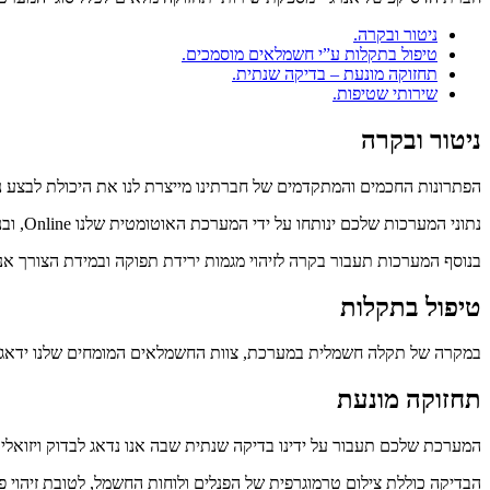
ניטור ובקרה.
טיפול בתקלות ע”י חשמלאים מוסמכים.
תחזוקה מונעת – בדיקה שנתית.
שירותי שטיפות.
ניטור ובקרה
הפתרונות החכמים והמתקדמים של חברתינו מייצרת לנו את היכולת לבצע נ
נתוני המערכות שלכם ינותחו על ידי המערכת האוטומטית שלנו Online, ובנוסף תאתר תקלות חשמליות ונדאג לטפל בהם בהקדם האפשרי.
בנוסף המערכות תעבור בקרה לזיהוי מגמות ירידת תפוקה ובמידת הצורך אנ
טיפול בתקלות
במקרה של תקלה חשמלית במערכת, צוות החשמלאים המומחים שלנו ידאגו ל
תחזוקה מונעת
המערכת שלכם תעבור על ידינו בדיקה שנתית שבה אנו נדאג לבדוק ויזואלי
הבדיקה כוללת צילום טרמוגרפית של הפנלים ולוחות החשמל, לטובת זיהוי פג