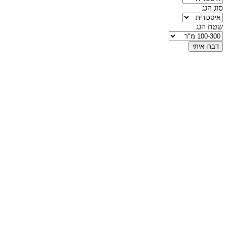
סוג הגג
שטח הגג
דברו איתי